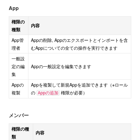
App
権限の
内容
種類
App管
Appの削除, Appのエクスポートとインポートを含
理者
むAppについての全ての操作を実行できます
一般設
定の編
Appの一般設定を編集できます
集
Appの
Appを複製して新規Appを追加できます（※ロール
複製
の
権限が必要）
Appの追加
メンバー
権限の種
内容
類