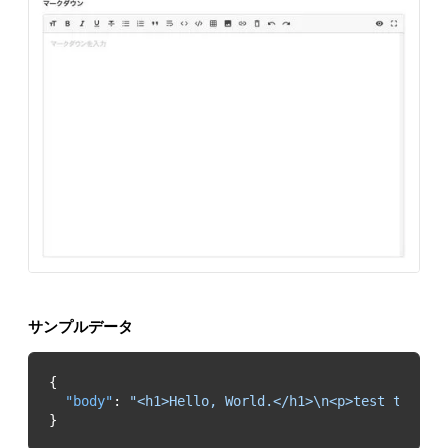
サンプルデータ
"body"
: 
"<h1>Hello, World.</h1>\n<p>test test</
}