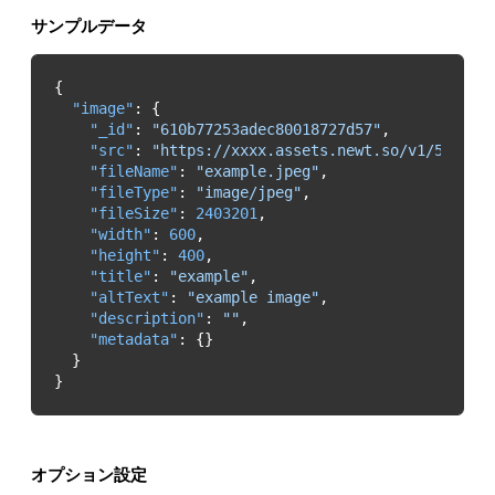
サンプルデータ
"image"
"_id"
: 
"610b77253adec80018727d57"
"src"
: 
"https://xxxx.assets.newt.so/v1/5e5f34
"fileName"
: 
"example.jpeg"
"fileType"
: 
"image/jpeg"
"fileSize"
: 
2403201
"width"
: 
600
"height"
: 
400
"title"
: 
"example"
"altText"
: 
"example image"
"description"
: 
""
"metadata"
}
オプション設定