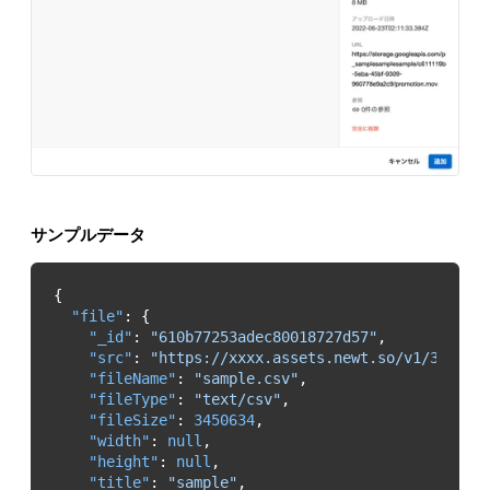
サンプルデータ
"file"
"_id"
: 
"610b77253adec80018727d57"
"src"
: 
"https://xxxx.assets.newt.so/v1/3e5f14
"fileName"
: 
"sample.csv"
"fileType"
: 
"text/csv"
"fileSize"
: 
3450634
"width"
: 
null
"height"
: 
null
"title"
: 
"sample"