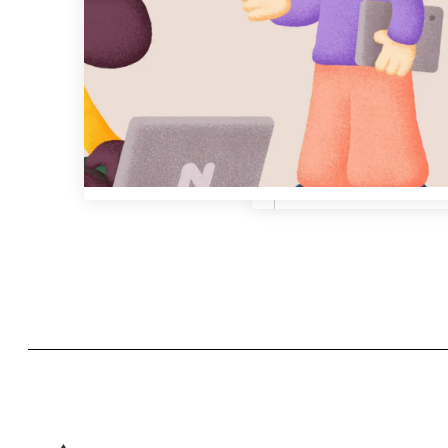
Metadata
Metadata
title
Description